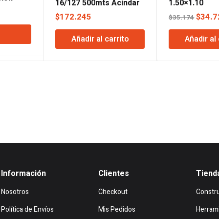
16/127 500mts Acindar
1.50×1.10
El
(Negro,Verde
4
El
$
172.245
$
34.7
$
35.174
)
precio
preci
actual
Añadir al carrito
Añadir al 
origin
es:
era:
.
$22.824.
$35.1
Información
Clientes
Tiend
Nosotros
Checkout
Constr
Política de Envíos
Mis Pedidos
Herram