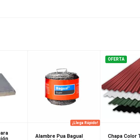
OFERTA
¡Llega Rápido!
para
Alambre Pua Bagual
Chapa Color 
ción