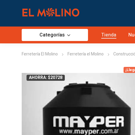
Categorías
Tienda
Nu
Ferretería El Molino
Ferretería el Molino
Construcci
¡Lleg
AHORRA: $20728