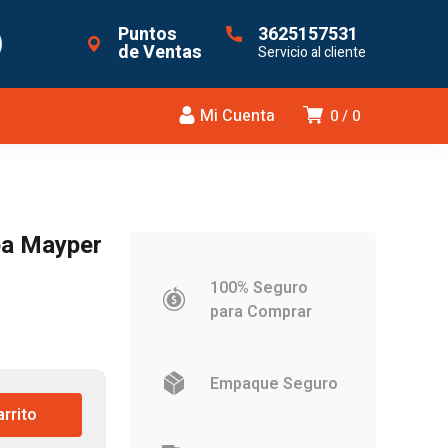
Puntos
3625157531
de Ventas
Servicio al cliente
Mi Cuenta
0
0
pa Mayper
100% Seguro
para Comprar
Empaque Seguro
.665.
arrito