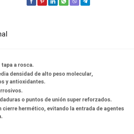
nal
 tapa a rosca.
edia densidad de alto peso molecular,
s y antioxidantes.
orrosivos.
ldaduras o puntos de unión super reforzados.
 cierre hermético, evitando la entrada de agentes
a.