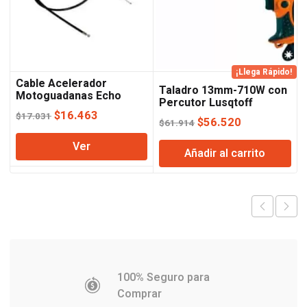
¡Llega Rápido!
Cable Acelerador
Taladro 13mm-710W con
Motoguadanas Echo
Percutor Lusqtoff
El
El
$
16.463
$
17.031
El
El
$
56.520
$
61.914
precio
precio
precio
precio
Ver
original
actual
Añadir al carrito
original
actual
era:
es:
era:
es:
$17.031.
$16.463.
$61.914.
$56.520.
100% Seguro para
Comprar