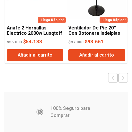
¡Llega Rápido!
¡Llega Rápido!
Anafe 2 Hornallas
Ventilador De Pie 20″
Electrico 2000w Lusqtoff
Con Botonera Indelplas
El
El
El
El
$
54.188
$
93.661
$
55.003
$
97.003
precio
precio
precio
precio
Añadir al carrito
Añadir al carrito
original
actual
original
actual
era:
es:
era:
es:
$55.003.
$54.188.
$97.003.
$93.661.
100% Seguro para
Comprar