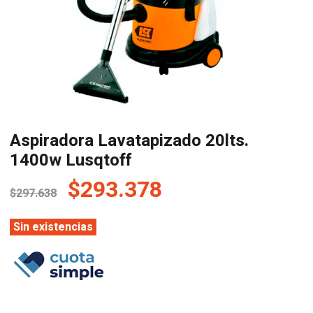
Aspiradora Lavatapizado 20lts.
1400w Lusqtoff
El
El
$
293.378
$
297.638
precio
precio
original
actual
Sin existencias
era:
es:
$297.638.
$293.378.