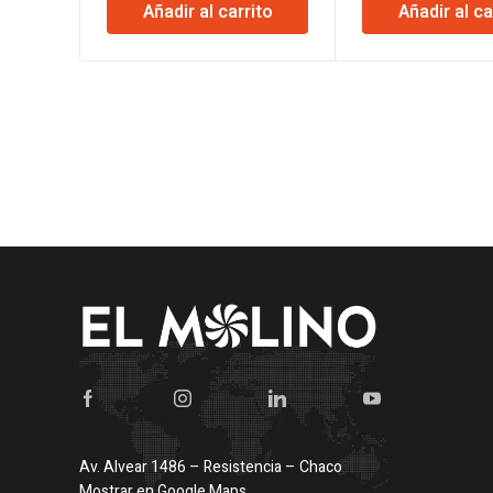
Añadir al carrito
Añadir al ca
Av. Alvear 1486 – Resistencia – Chaco
Mostrar en Google Maps