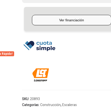
Escalones
Lusqtoff
cantidad
a Rápido!
SKU:
20893
Categorías:
Construcción
,
Escaleras