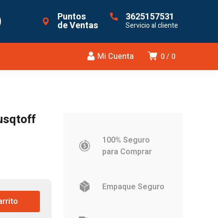
Puntos
3625157531
de Ventas
Servicio al cliente
Mi Cuenta
0
0
usqtoff
100% Seguro
para Comprar
Empaque Seguro
arrito