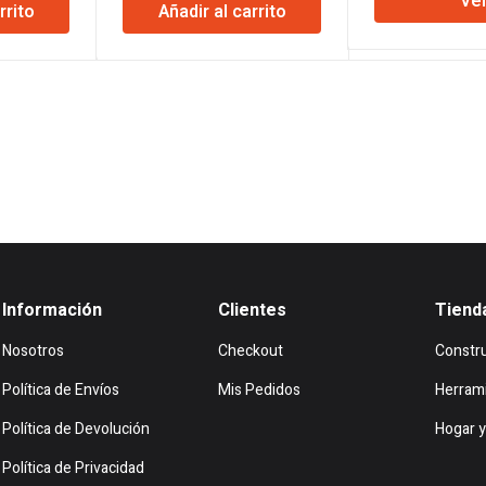
Ve
rrito
Añadir al carrito
original
actual
era:
es:
$1.036.393.
$1.015.665.
Información
Clientes
Tiend
Nosotros
Checkout
Constr
Política de Envíos
Mis Pedidos
Herram
Política de Devolución
Hogar y
Política de Privacidad