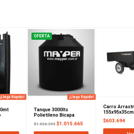
OFERTA
¡Llega Rápido!
¡Llega Rápido!
Carro Arrast
40mt
Tanque 3000lts
155x95x35cm 
o
Polietileno Bicapa
Mayper
$
603.694
El
El
$
1.015.665
$
1.036.393
precio
precio