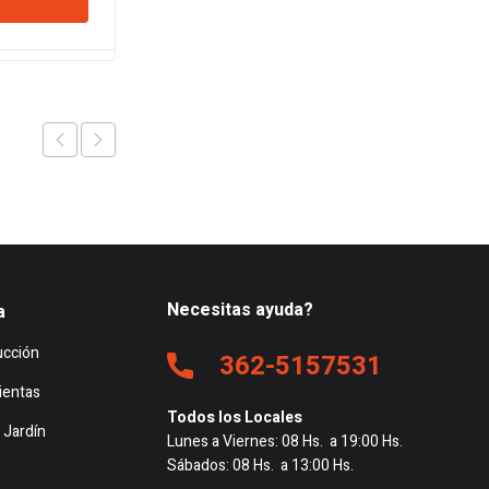
r
Ver
original
actual
era:
es:
$682.716.
$669.587.
Necesitas ayuda?
a
ucción
362-5157531
ientas
Todos los Locales
 Jardín
Lunes a Viernes: 08 Hs. a 19:00 Hs.
Sábados: 08 Hs. a 13:00 Hs.