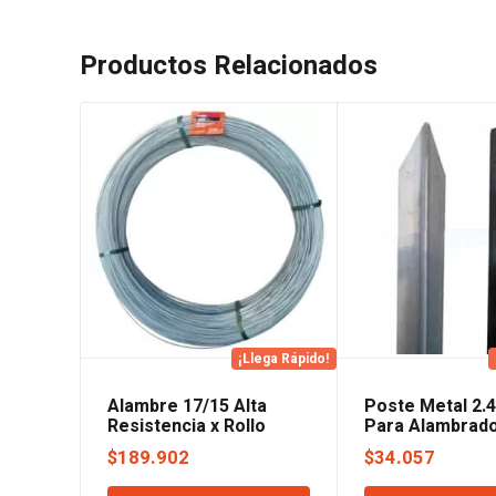
Productos Relacionados
¡Llega Rápido!
Alambre 17/15 Alta
Poste Metal 2.
Resistencia x Rollo
Para Alambrad
Fortin Importado
Acindar
$
189.902
$
34.057
Acindar.