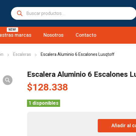
Búsqueda
de
productos
NEW!
estras marcas
Nosotros
Contacto
ón
Escaleras
Escalera Aluminio 6 Escalones Lusqtoff
Escalera Aluminio 6 Escalones L
$
128.338
1 disponibles
Escalera
Añadir al c
Aluminio
6