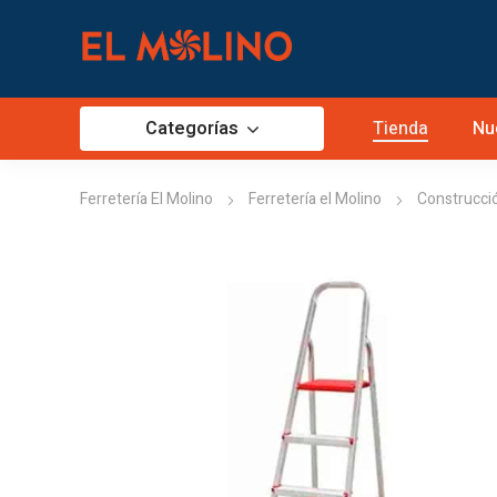
Categorías
Tienda
Nu
Ferretería El Molino
Ferretería el Molino
Construcci