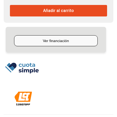
Completo
Añadir al carrito
33/43/52cc
Para
Motoguadaña
Lusqtoff
cantidad