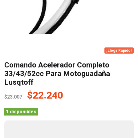
¡Llega Rápido!
Comando Acelerador Completo
33/43/52cc Para Motoguadaña
Lusqtoff
El
El
$
22.240
$
23.007
precio
precio
original
actual
1 disponibles
era:
es:
$23.007.
$22.240.
Comando
Acelerador