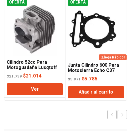
OFERTA
OFERTA
¡Llega Rápido!
Cilindro 52cc Para
Junta Cilindro 600 Para
Motoguadaña Lusqtoff
Motosierra Echo C37
El
El
$
21.014
$
21.739
El
El
$
5.785
$
5.971
precio
precio
precio
precio
Ver
original
actual
Añadir al carrito
original
actual
era:
es:
era:
es:
$21.739.
$21.014.
$5.971.
$5.785.