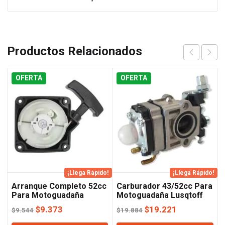
Productos Relacionados
OFERTA
OFERTA
¡Llega Rápido!
¡Llega Rápido!
Arranque Completo 52cc
Carburador 43/52cc Para
Para Motoguadaña
Motoguadaña Lusqtoff
Lusqtoff
El
El
El
El
$
9.373
$
19.221
$
9.544
$
19.884
precio
precio
precio
precio