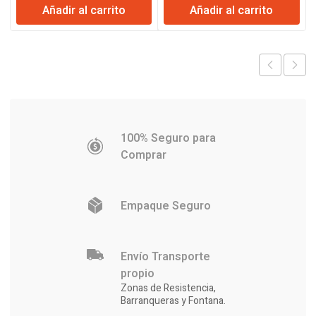
Añadir al carrito
Añadir al carrito
original
actual
original
actual
era:
es:
era:
es:
$9.544.
$9.373.
$19.884.
$19.221.
100% Seguro para
Comprar
Empaque Seguro
Envío Transporte
propio
Zonas de Resistencia,
Barranqueras y Fontana.