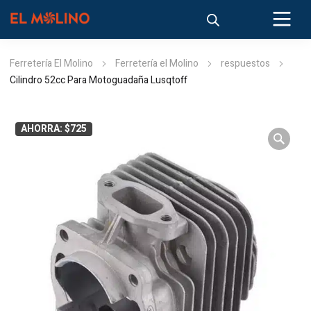
Ferretería El Molino
Ferretería el Molino
respuestos
Cilindro 52cc Para Motoguadaña Lusqtoff
AHORRA: $725