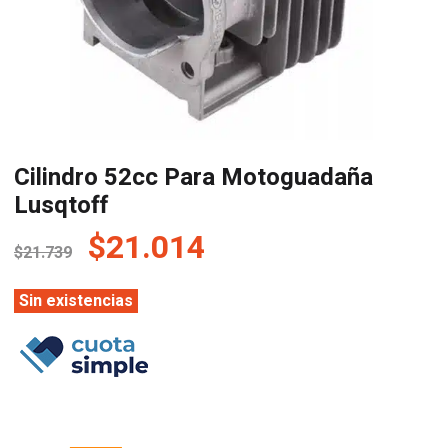
Cilindro 52cc Para Motoguadaña
Lusqtoff
El
El
$
21.014
$
21.739
precio
precio
original
actual
Sin existencias
era:
es:
$21.739.
$21.014.