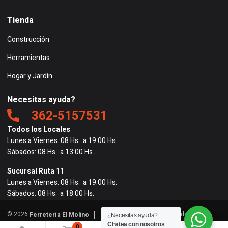
Tienda
Construcción
Herramientas
Hogar y Jardín
Necesitas ayuda?
362-5157531
Todos los Locales
Lunes a Viernes: 08 Hs. a 19:00 Hs.
Sábados: 08 Hs. a 13:00 Hs.
Sucursal Ruta 11
Lunes a Viernes: 08 Hs. a 19:00 Hs.
Sábados: 08 Hs. a 18:00 Hs.
© 2026
. Todos los derechos reservados. |
Ferretería El Molino
¿Necesitas ayuda?
Powered by
BigRedes
</
Chatea con nosotros
0
0
0