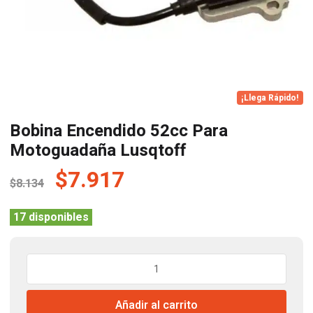
¡Llega Rápido!
Bobina Encendido 52cc Para
Motoguadaña Lusqtoff
El
El
$
7.917
$
8.134
precio
precio
original
actual
17 disponibles
era:
es:
$8.134.
$7.917.
Bobina
Encendido
52cc
Añadir al carrito
Para