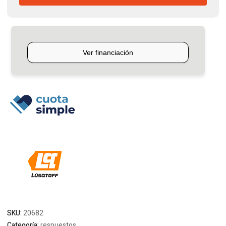
Motoguadaña
Lusqtoff
cantidad
SKU:
20682
Categoría:
respuestos