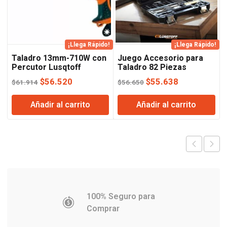
¡Llega Rápido!
¡Llega Rápido!
Taladro 13mm-710W con
Juego Accesorio para
Percutor Lusqtoff
Taladro 82 Piezas
Lusqtoff
El
El
El
El
$
56.520
$
55.638
$
61.914
$
56.650
precio
precio
precio
precio
Añadir al carrito
Añadir al carrito
original
actual
original
actual
era:
es:
era:
es:
$61.914.
$56.520.
$56.650.
$55.638.
100% Seguro para
Comprar