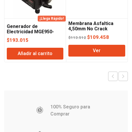
¡Llega Rápido!
Membrana Asfaltica
Generador de
4,50mm No Crack
Electricidad MGE950-
Megaflex
0.95KVA Sensei
El
El
$
109.458
$
113.512
$
193.015
precio
precio
Ver
original
actual
Añadir al carrito
era:
es:
$113.512.
$109.458
100% Seguro para
Comprar