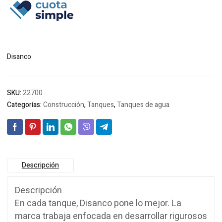
era:
es:
$193.230.
$186.329.
Disanco
SKU:
22700
Categorías:
Construcción
,
Tanques
,
Tanques de agua
Descripción
Descripción
En cada tanque, Disanco pone lo mejor. La
marca trabaja enfocada en desarrollar rigurosos