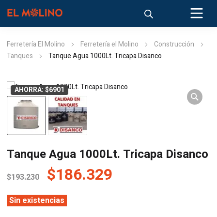
Ferretería El Molino
Ferretería el Molino
Construcción
Tanques
Tanque Agua 1000Lt. Tricapa Disanco
AHORRA: $6901
Tanque Agua 1000Lt. Tricapa Disanco
El
El
$
186.329
$
193.230
precio
precio
original
actual
Sin existencias