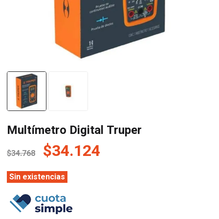
Multímetro Digital Truper
El
El
$
34.124
$
34.768
precio
precio
original
actual
Sin existencias
era:
es:
$34.768.
$34.124.