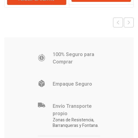
era:
es:
era:
es:
$20.211.
$19.850.
$7.082.
$6.956.
100% Seguro para
Comprar
Empaque Seguro
Envío Transporte
propio
Zonas de Resistencia,
Barranqueras y Fontana.