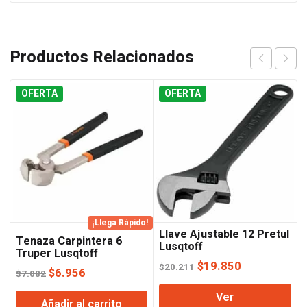
Productos Relacionados
OFERTA
OFERTA
¡Llega Rápido!
Llave Ajustable 12 Pretul
Tenaza Carpintera 6
Lusqtoff
Truper Lusqtoff
El
El
$
19.850
$
20.211
El
El
$
6.956
$
7.082
precio
precio
precio
precio
Ver
original
actual
Añadir al carrito
original
actual