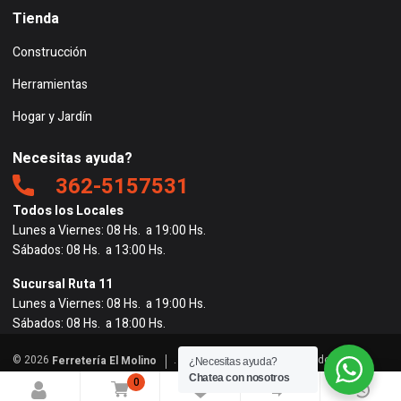
Tienda
Construcción
Herramientas
Hogar y Jardín
Necesitas ayuda?
362-5157531
Todos los Locales
Lunes a Viernes: 08 Hs. a 19:00 Hs.
Sábados: 08 Hs. a 13:00 Hs.
Sucursal Ruta 11
Lunes a Viernes: 08 Hs. a 19:00 Hs.
Sábados: 08 Hs. a 18:00 Hs.
© 2026
. Todos los derechos reservados. |
Ferretería El Molino
¿Necesitas ayuda?
Powered by
BigRedes
</
Chatea con nosotros
0
0
0