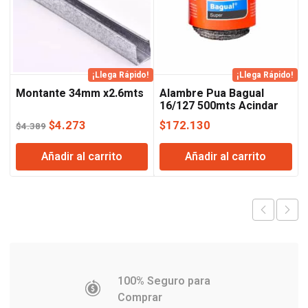
¡Llega Rápido!
¡Llega Rápido!
Montante 34mm x2.6mts
Alambre Pua Bagual
16/127 500mts Acindar
El
El
$
4.273
$
172.130
$
4.389
precio
precio
Añadir al carrito
Añadir al carrito
original
actual
era:
es:
$4.389.
$4.273.
100% Seguro para
Comprar