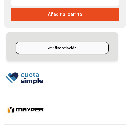
300lts
Tricapa
Añadir al carrito
Mayper
cantidad