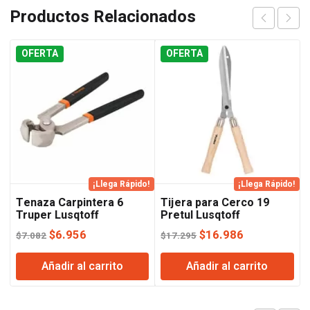
Productos Relacionados
OFERTA
OFERTA
¡Llega Rápido!
¡Llega Rápido!
Tenaza Carpintera 6
Tijera para Cerco 19
Truper Lusqtoff
Pretul Lusqtoff
El
El
El
El
$
6.956
$
16.986
$
7.082
$
17.295
precio
precio
precio
precio
Añadir al carrito
Añadir al carrito
original
actual
original
actual
era:
es:
era:
es:
$7.082.
$6.956.
$17.295.
$16.986.