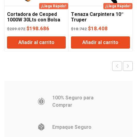
¡Llega Rápido!
¡Llega Rápido!
Cortadora de Cesped
Tenaza Carpintera 10″
1000W 30Lts con Bolsa
Truper
Lusqtoff
El
El
El
El
$
198.686
$
18.408
$
209.072
$
18.742
precio
precio
precio
precio
Añadir al carrito
Añadir al carrito
original
actual
original
actual
era:
es:
era:
es:
$209.072.
$198.686.
$18.742.
$18.408.
100% Seguro para
Comprar
Empaque Seguro