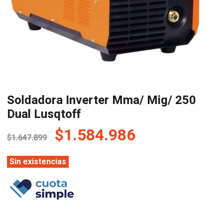
Soldadora Inverter Mma/ Mig/ 250
Dual Lusqtoff
El
El
$
1.584.986
$
1.647.899
precio
precio
original
actual
Sin existencias
era:
es:
$1.647.899.
$1.584.986.