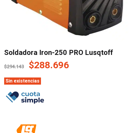
Soldadora Iron-250 PRO Lusqtoff
El
El
$
288.696
$
294.143
precio
precio
original
actual
Sin existencias
era:
es:
$294.143.
$288.696.