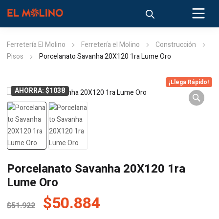
Ferretería El Molino
Ferretería el Molino
Construcción
Pisos
Porcelanato Savanha 20X120 1ra Lume Oro
¡Llega Rápido!
AHORRA: $1038
Porcelanato Savanha 20X120 1ra
Lume Oro
El
El
$
50.884
$
51.922
precio
precio