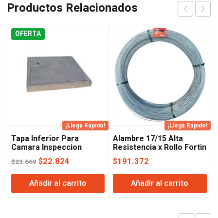
Productos Relacionados
OFERTA
¡Llega Rápido!
¡Llega Rápido!
Tapa Inferior Para
Alambre 17/15 Alta
Camara Inspeccion
Resistencia x Rollo Fortin
60×60
Importado Acindar.
El
El
$
22.824
$
191.372
$
23.669
precio
precio
Añadir al carrito
Añadir al carrito
original
actual
era:
es:
$23.669.
$22.824.