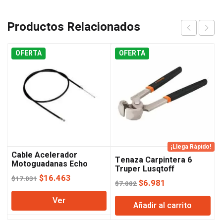
Productos Relacionados
OFERTA
OFERTA
¡Llega Rápido!
Cable Acelerador
Tenaza Carpintera 6
Motoguadanas Echo
Truper Lusqtoff
El
El
$
16.463
$
17.031
El
El
$
6.981
$
7.082
precio
precio
precio
precio
Ver
original
actual
Añadir al carrito
original
actual
era:
es:
era:
es: