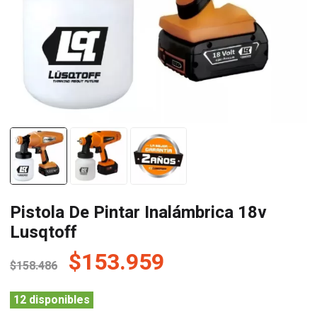
Pistola De Pintar Inalámbrica 18v
Lusqtoff
El
El
$
153.959
$
158.486
precio
precio
original
actual
12 disponibles