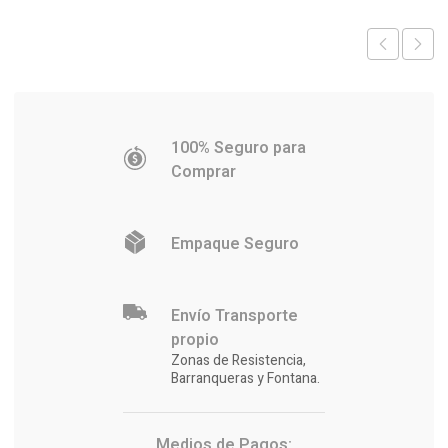
$17.031.
$16.463.
$7.082.
$6.981.
100% Seguro para
Comprar
Empaque Seguro
Envío Transporte
propio
Zonas de Resistencia,
Barranqueras y Fontana.
Medios de Pagos: