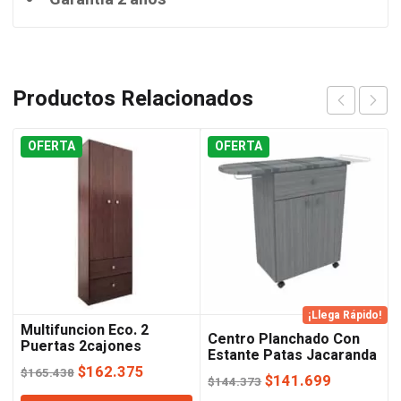
Productos Relacionados
OFERTA
OFERTA
¡Llega Rápido!
Multifuncion Eco. 2
Centro Planchado Con
Puertas 2cajones
Estante Patas Jacaranda
Wengue Orlandi
El
El
Orlandi
$
162.375
$
165.438
El
El
$
141.699
$
144.373
precio
precio