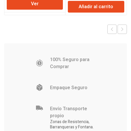
precio
precio
Ver
original
actual
Añadir al carrito
original
actual
era:
es:
era:
es:
$165.438.
$162.375.
$144.373.
$141.699
100% Seguro para
Comprar
Empaque Seguro
Envío Transporte
propio
Zonas de Resistencia,
Barranqueras y Fontana.