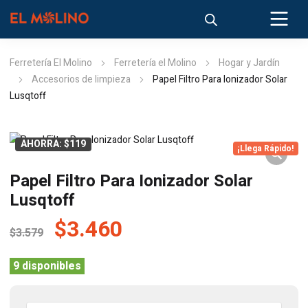
Ferretería El Molino
Ferretería el Molino
Hogar y Jardín
Accesorios de limpieza
Papel Filtro Para Ionizador Solar
Lusqtoff
AHORRA: $119
¡Llega Rápido!
Papel Filtro Para Ionizador Solar
Lusqtoff
El
El
$
3.460
$
3.579
precio
precio
original
actual
9 disponibles
era:
es: