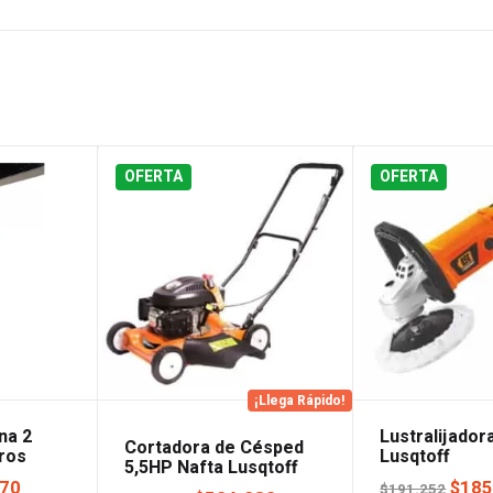
OFERTA
OFERTA
¡Llega Rápido!
na 2
Lustralijado
Cortadora de Césped
ros
Lusqtoff
5,5HP Nafta Lusqtoff
El
El
870
$
185
$
191.252