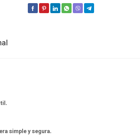
nal
il.
era simple y segura.