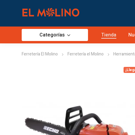
Categorías
Tienda
Nu
Ferretería El Molino
Ferretería el Molino
Herramient
¡Lleg