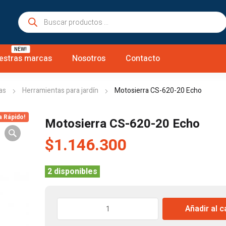
Búsqueda
de
productos
NEW!
estras marcas
Nosotros
Contacto
as
Herramientas para jardín
Motosierra CS-620-20 Echo
a Rápido!
Motosierra CS-620-20 Echo
$
1.146.300
2 disponibles
Motosierra
Añadir al c
CS-
620-