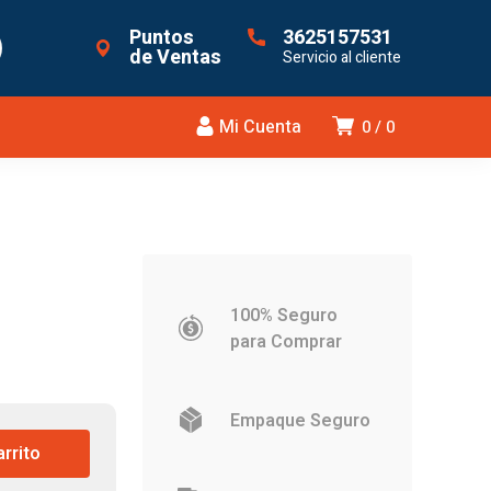
Puntos
3625157531
de Ventas
Servicio al cliente
Mi Cuenta
0
0
100% Seguro
para Comprar
Empaque Seguro
arrito