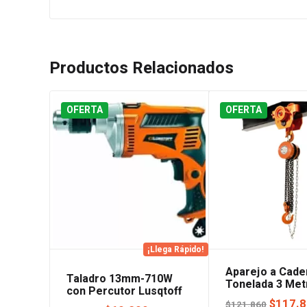
Productos Relacionados
OFERTA
OFERTA
¡Llega Rápido!
Aparejo a Cade
Taladro 13mm-710W
Tonelada 3 Met
con Percutor Lusqtoff
Lusqtoff
El
$
117.
$
121.860