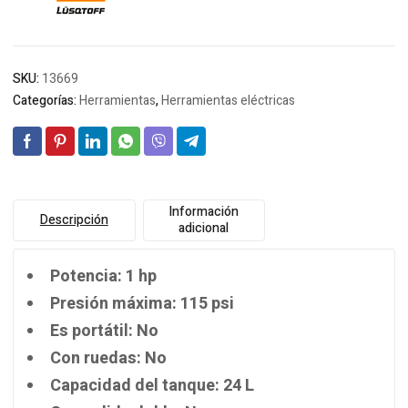
SKU:
13669
Categorías:
Herramientas
,
Herramientas eléctricas
Información
Descripción
adicional
Potencia: 1 hp
Presión máxima: 115 psi
Es portátil: No
Con ruedas: No
Capacidad del tanque: 24 L