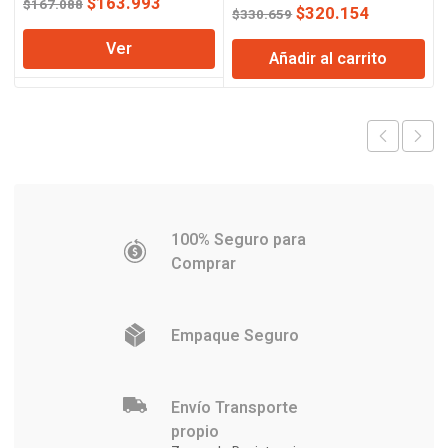
El
El
Lusqtoff
$
163.993
$
167.088
El
El
$
320.154
$
330.659
precio
precio
precio
precio
Ver
original
actual
Añadir al carrito
original
actual
era:
es:
era:
es:
$167.088.
$163.993.
$330.659.
$320.154
100% Seguro para
Comprar
Empaque Seguro
Envío Transporte
propio