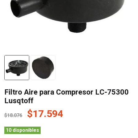
Filtro Aire para Compresor LC-75300
Lusqtoff
El
El
$
17.594
$
18.076
precio
precio
original
actual
10 disponibles