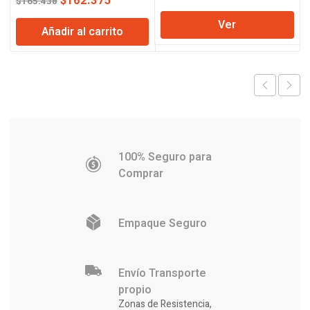
El
El
$
162.375
$
165.438
precio
precio
precio
precio
Ver
original
actual
Añadir al carrito
original
actual
era:
es:
era:
es:
$66.709.
$65.518.
$165.438.
$162.375.
100% Seguro para
Comprar
Empaque Seguro
Envío Transporte
propio
Zonas de Resistencia,