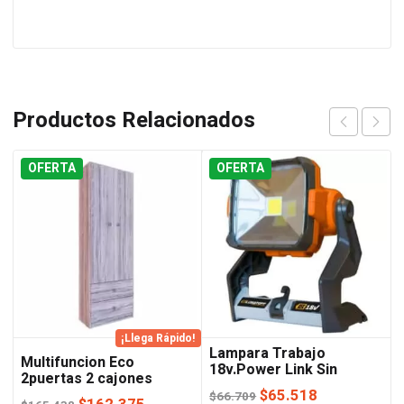
Productos Relacionados
OFERTA
OFERTA
¡Llega Rápido!
Lampara Trabajo
Multifuncion Eco
18v.Power Link Sin
2puertas 2 cajones
Bateria Lusqtoff
Jacaranda Orlandi
El
El
$
65.518
$
66.709