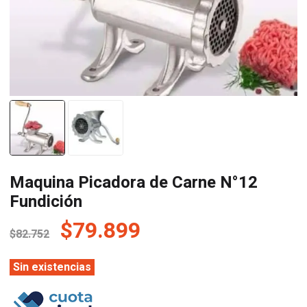
Maquina Picadora de Carne N°12
Fundición
El
El
$
79.899
$
82.752
precio
precio
original
actual
Sin existencias
era:
es: