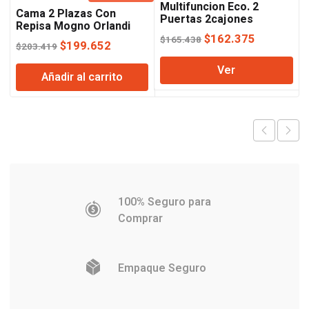
Multifuncion Eco. 2
Cama 2 Plazas Con
Puertas 2cajones
Repisa Mogno Orlandi
Wengue Orlandi
El
El
$
162.375
$
165.438
El
El
$
199.652
$
203.419
precio
precio
precio
precio
Ver
original
actual
Añadir al carrito
original
actual
era:
es:
era:
es:
$165.438.
$162.375
$203.419.
$199.652.
100% Seguro para
Comprar
Empaque Seguro