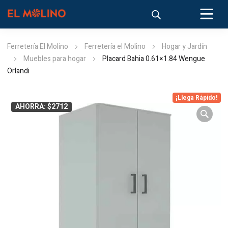
Ferretería El Molino
Ferretería el Molino
Hogar y Jardín
Muebles para hogar
Placard Bahia 0.61×1.84 Wengue
Orlandi
¡Llega Rápido!
AHORRA: $2712