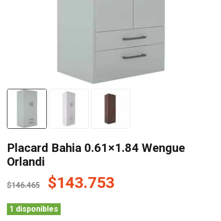
Placard Bahia 0.61×1.84 Wengue
Orlandi
El
El
$
143.753
$
146.465
precio
precio
original
actual
1 disponibles