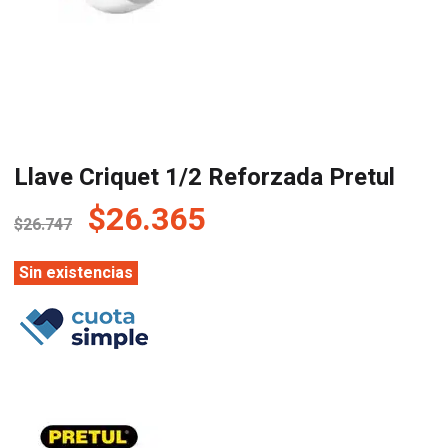
Llave Criquet 1/2 Reforzada Pretul
El
El
$
26.365
$
26.747
precio
precio
original
actual
Sin existencias
era:
es:
$26.747.
$26.365.