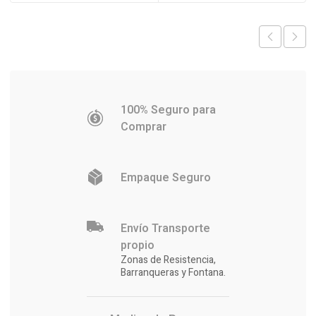
era:
es:
$20.211.
$19.922.
$539.560.
$524.282.
100% Seguro para
Comprar
Empaque Seguro
Envío Transporte
propio
Zonas de Resistencia,
Barranqueras y Fontana.