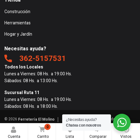
Tienda
Construcción
Herramientas
Hogar y Jardín
Necesitas ayuda?
362-5157531
Todos los Locales
Lunes a Viernes: 08 Hs. a 19:00 Hs.
Sábados: 08 Hs. a 13:00 Hs.
Sucursal Ruta 11
Lunes a Viernes: 08 Hs. a 19:00 Hs.
Sábados: 08 Hs. a 18:00 Hs.
© 2026
. Todos los derechos reservados. |
Ferretería El Molino
¿Necesitas ayuda?
Powered by
BigRedes
</
Chatea con nosotros
0
0
0
Cuenta
Carrito
Lista
Comparar
Vistos