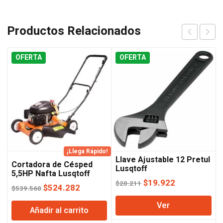
Productos Relacionados
OFERTA
OFERTA
¡Llega Rápido!
Llave Ajustable 12 Pretul
Cortadora de Césped
Lusqtoff
5,5HP Nafta Lusqtoff
El
El
$
19.922
$
20.211
El
El
$
524.282
$
539.560
precio
precio
precio
precio
Ver
original
actual
Añadir al carrito
original
actual
era:
es: