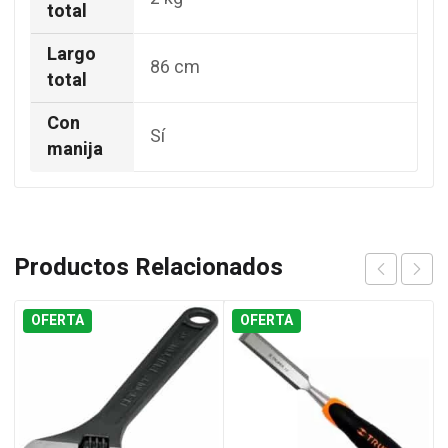
total
Largo
86 cm
total
Con
Sí
manija
Productos Relacionados
OFERTA
OFERTA