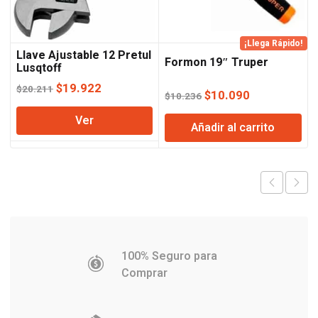
¡Llega Rápido!
Llave Ajustable 12 Pretul
Formon 19″ Truper
Lusqtoff
El
El
$
19.922
$
20.211
El
El
$
10.090
$
10.236
precio
precio
precio
precio
Ver
original
actual
Añadir al carrito
original
actual
era:
es:
era:
es:
$20.211.
$19.922.
$10.236.
$10.090.
100% Seguro para
Comprar