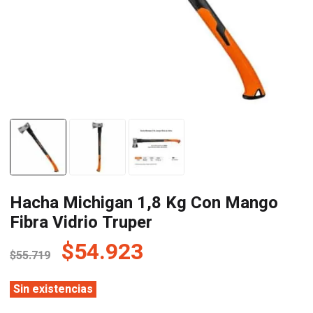
Hacha Michigan 1,8 Kg Con Mango
Fibra Vidrio Truper
El
El
$
54.923
$
55.719
precio
precio
original
actual
Sin existencias