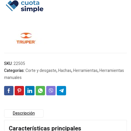
era:
es:
$55.719.
$54.923.
SKU:
22505
Categorías:
Corte y desgaste
,
Hachas
,
Herramientas
,
Herramientas
manuales
Descripción
Características principales