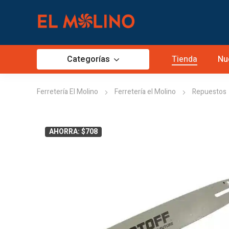
Categorías
Tienda
Nu
Ferretería El Molino
Ferretería el Molino
Repuestos
AHORRA: $708