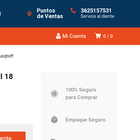
Puntos
3625157531
de Ventas
Servicio al cliente
Mi Cuenta
0
0
usqtoff
l 18
100% Seguro
para Comprar
Empaque Seguro
arrito