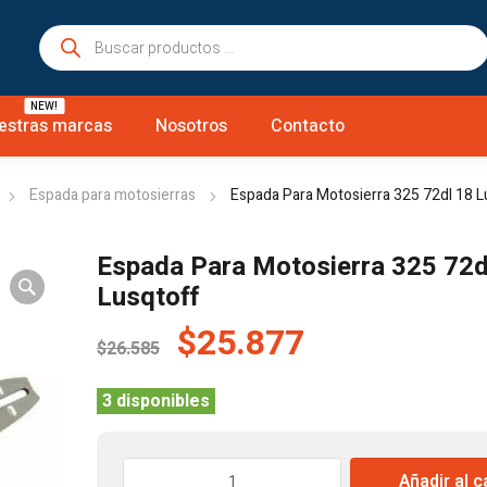
Búsqueda
de
productos
NEW!
estras marcas
Nosotros
Contacto
Espada para motosierras
Espada Para Motosierra 325 72dl 18 L
Espada Para Motosierra 325 72d
Lusqtoff
El
El
$
25.877
$
26.585
precio
precio
original
actual
3 disponibles
era:
es:
$26.585.
$25.877.
Espada
Añadir al c