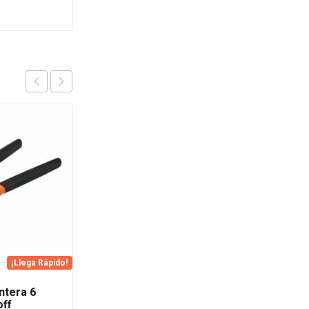
OFERTA
¡Llega Rápido!
Mascara Soldadora ST-
ntera 6
1I Fotosensible
off