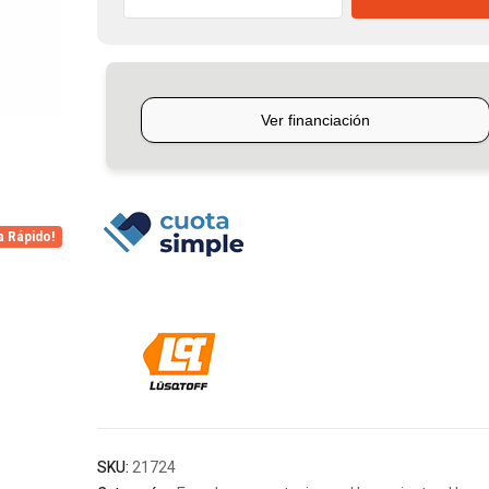
Para
Motosierra
325
72dl
18
Lusqtoff
cantidad
a Rápido!
SKU:
21724