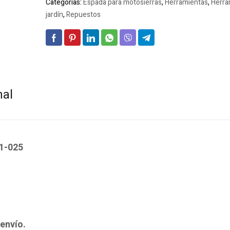
Categorías:
Espada para motosierras
,
Herramientas
,
Herra
jardín
,
Repuestos
nal
51-025
envío.