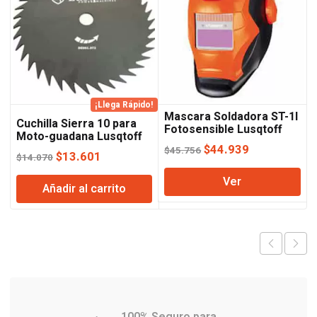
¡Llega Rápido!
Mascara Soldadora ST-1I
Cuchilla Sierra 10 para
Fotosensible Lusqtoff
Moto-guadana Lusqtoff
El
El
$
44.939
$
45.756
El
El
$
13.601
$
14.070
precio
precio
precio
precio
Ver
original
actual
Añadir al carrito
original
actual
era:
es:
era:
es:
$45.756.
$44.939.
$14.070.
$13.601.