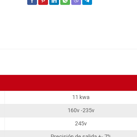
11 kwa
160v -235v
245v
Precisión de salida +- 7%