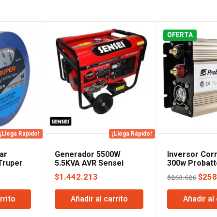
OFERTA
¡Llega Rápido!
¡Llega Rápido!
ar
Generador 5500W
Inversor Cor
Truper
5.5KVA AVR Sensei
300w Probatt
El
$
1.442.213
$
258
$
263.626
ecio
prec
rrito
Añadir al carrito
Añadir al 
tual
origi
:
era: