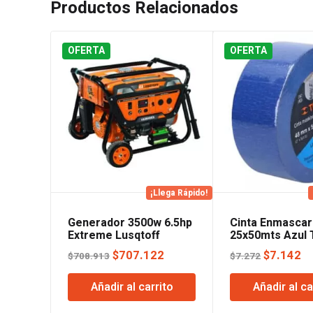
Productos Relacionados
OFERTA
OFERTA
¡Llega Rápido!
Generador 3500w 6.5hp
Cinta Enmascar
Extreme Lusqtoff
25x50mts Azul 
El
El
El
El
$
707.122
$
7.142
$
708.913
$
7.272
precio
precio
precio
pr
Añadir al carrito
Añadir al ca
original
actual
original
ac
era:
es:
era:
es