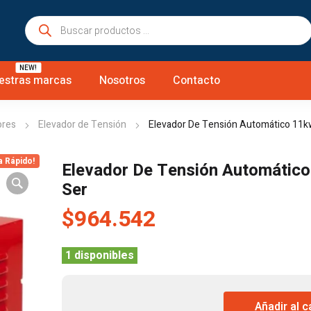
Búsqueda
de
productos
NEW!
estras marcas
Nosotros
Contacto
ores
Elevador de Tensión
Elevador De Tensión Automático 11k
a Rápido!
Elevador De Tensión Automático
Ser
$
964.542
1 disponibles
Elevador
Añadir al c