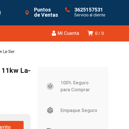
Puntos
3625157531
de Ventas
Servicio al cliente
Mi Cuenta
0
0
w La-Ser
 11kw La-
100% Seguro
para Comprar
Empaque Seguro
arrito