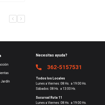
.626.
$258.744.
$3.310.301.
$3.195.772.
Necesitas ayuda?
a
ucción
362-5157531
ientas
Todos los Locales
 Jardín
Lunes a Viernes: 08 Hs. a 19:00 Hs.
Sábados: 08 Hs. a 13:00 Hs.
Sucursal Ruta 11
Lunes a Viernes: 08 Hs. a 19:00 Hs.