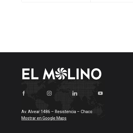
$708.913.
$707.122.
$7.272.
$7
Av. Alvear 1486 – Resistencia – Chaco
Mostrar en Google Maps