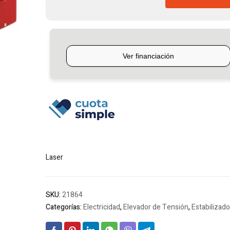
De
Tensión
Automático
11kw
La-
Ser
cantidad
Laser
SKU:
21864
Categorías:
Electricidad
,
Elevador de Tensión
,
Estabilizad