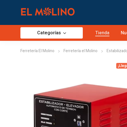
Categorías
Tienda
Nu
Ferretería El Molino
Ferretería el Molino
Estabilizad
¡Lleg