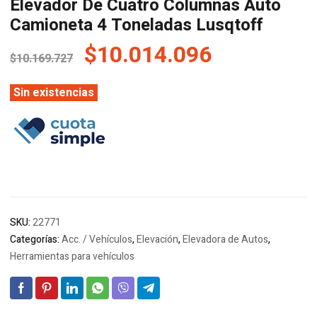
Elevador De Cuatro Columnas Auto
Camioneta 4 Toneladas Lusqtoff
El
El
$
10.014.096
$
10.169.727
precio
precio
original
actual
Sin existencias
era:
es:
$10.169.727.
$10.014.0
SKU:
22771
Categorías:
Acc. / Vehículos
,
Elevación
,
Elevadora de Autos
,
Herramientas para vehículos