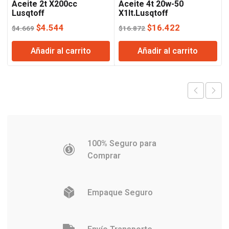
Aceite 2t X200cc
Aceite 4t 20w-50
Lusqtoff
X1lt.Lusqtoff
El
El
El
El
$
4.544
$
16.422
$
4.669
$
16.872
precio
precio
precio
precio
Añadir al carrito
Añadir al carrito
original
actual
original
actual
era:
es:
era:
es:
$4.669.
$4.544.
$16.872.
$16.422.
100% Seguro para
Comprar
Empaque Seguro