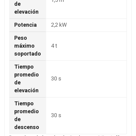
1,5 m
de
elevación
Potencia
2,2 kW
Peso
máximo
4 t
soportado
Tiempo
promedio
30 s
de
elevación
Tiempo
promedio
30 s
de
descenso