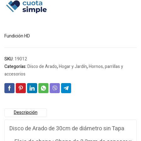
era:
es:
$64.116.
$61.826.
Fundición HD
SKU:
19012
Categorías:
Disco de Arado
,
Hogar y Jardín
,
Hornos, parrillas y
accesorios
Descripción
Disco de Arado de 30cm de diámetro sin Tapa