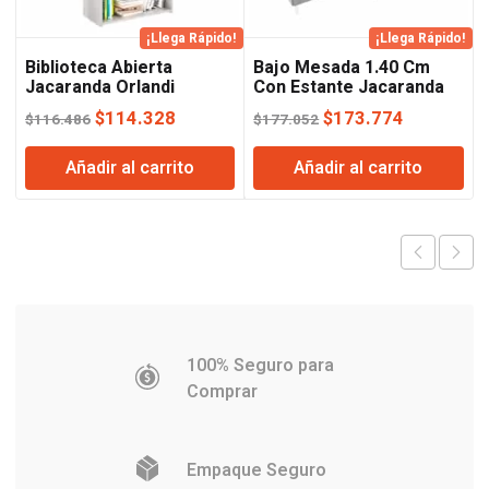
¡Llega Rápido!
¡Llega Rápido!
Biblioteca Abierta
Bajo Mesada 1.40 Cm
Jacaranda Orlandi
Con Estante Jacaranda
Orlandi
El
El
El
El
$
114.328
$
173.774
$
116.486
$
177.052
precio
precio
precio
precio
Añadir al carrito
Añadir al carrito
original
actual
original
actual
era:
es:
era:
es:
$116.486.
$114.328.
$177.052.
$173.774
100% Seguro para
Comprar
Empaque Seguro