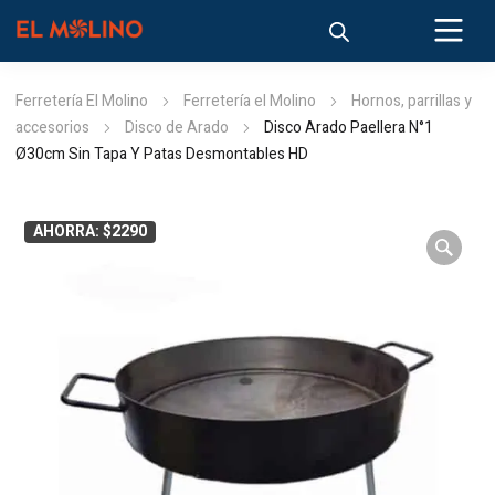
Ferretería El Molino
Ferretería el Molino
Hornos, parrillas y
accesorios
Disco de Arado
Disco Arado Paellera N°1
Ø30cm Sin Tapa Y Patas Desmontables HD
AHORRA: $2290