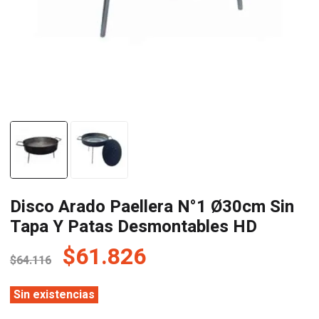
Disco Arado Paellera N°1 Ø30cm Sin
Tapa Y Patas Desmontables HD
El
El
$
61.826
$
64.116
precio
precio
original
actual
Sin existencias