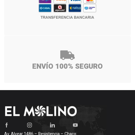
ENVÍO 100% SEGURO
Av. Alvear 1486 – Resistencia – Chaco