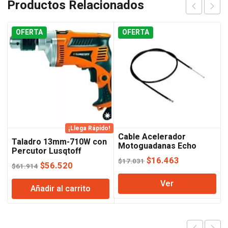
Productos Relacionados
OFERTA
OFERTA
¡Llega Rápido!
Cable Acelerador
Taladro 13mm-710W con
Motoguadanas Echo
Percutor Lusqtoff
El
El
$
16.463
$
17.031
El
El
$
56.520
$
61.914
precio
precio
precio
precio
Ver
original
actual
Añadir al carrito
original
actual
era:
es:
era:
es:
$17.031.
$16.463.
$61.914.
$56.520.