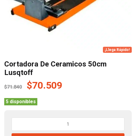
¡Llega Rápido!
Cortadora De Ceramicos 50cm
Lusqtoff
El
El
$
70.509
$
71.840
precio
precio
original
actual
5 disponibles
era:
es:
$71.840.
$70.509.
Cortadora
De
Ceramicos