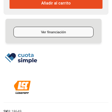
Añadir al carrito
50cm
Lusqtoff
cantidad
SKU:
18649