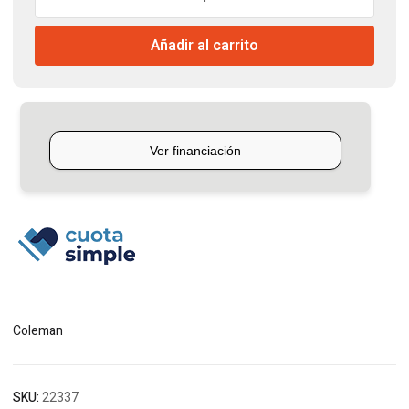
26L
Azul
Añadir al carrito
Coleman
cantidad
Coleman
SKU:
22337