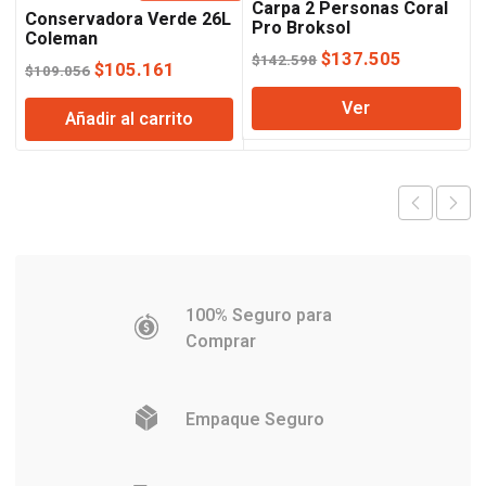
Carpa 2 Personas Coral
Conservadora Verde 26L
Pro Broksol
Coleman
El
El
$
137.505
$
142.598
El
El
$
105.161
$
109.056
precio
precio
precio
precio
Ver
original
actual
Añadir al carrito
original
actual
era:
es:
era:
es:
$142.598.
$137.505
$109.056.
$105.161.
100% Seguro para
Comprar
Empaque Seguro