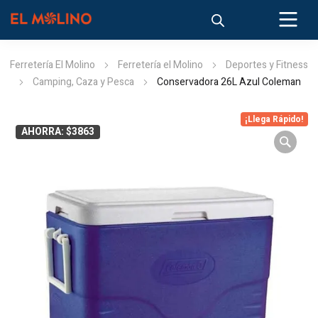
Ferretería El Molino
Ferretería el Molino
Deportes y Fitness
Camping, Caza y Pesca
Conservadora 26L Azul Coleman
¡Llega Rápido!
AHORRA: $3863