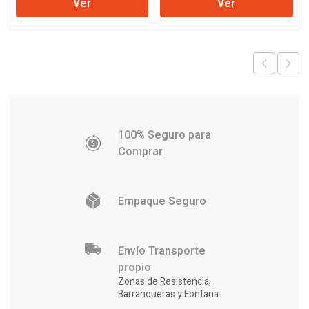
Ver
Ver
original
actual
era:
es:
$94.783.
$91.398.
100% Seguro para
Comprar
Empaque Seguro
Envío Transporte
propio
Zonas de Resistencia,
Barranqueras y Fontana.