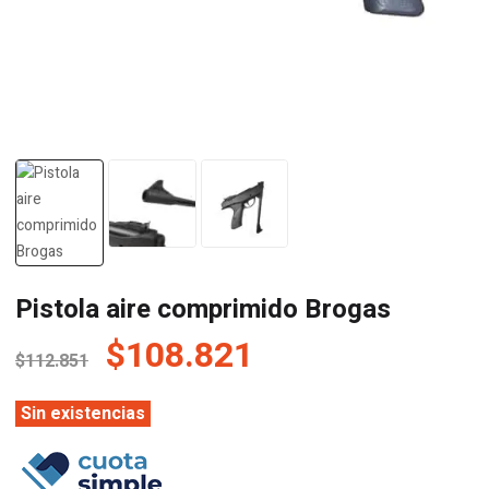
Pistola aire comprimido Brogas
El
El
$
108.821
$
112.851
precio
precio
original
actual
Sin existencias
era:
es: