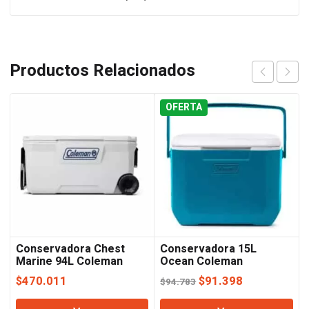
Productos Relacionados
OFERTA
Conservadora Chest
Conservadora 15L
Marine 94L Coleman
Ocean Coleman
El
El
$
470.011
$
91.398
$
94.783
precio
precio