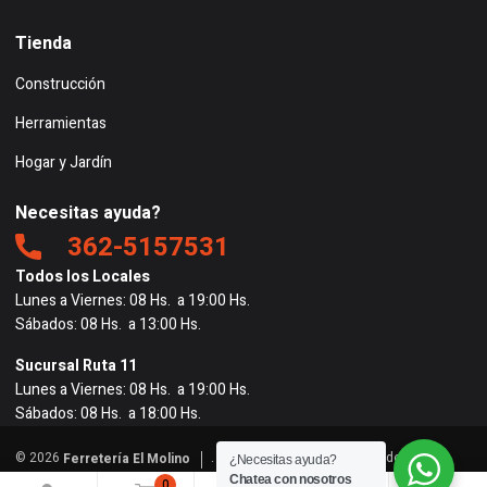
Tienda
Construcción
Herramientas
Hogar y Jardín
Necesitas ayuda?
362-5157531
Todos los Locales
Lunes a Viernes: 08 Hs. a 19:00 Hs.
Sábados: 08 Hs. a 13:00 Hs.
Sucursal Ruta 11
Lunes a Viernes: 08 Hs. a 19:00 Hs.
Sábados: 08 Hs. a 18:00 Hs.
© 2026
. Todos los derechos reservados. |
Ferretería El Molino
¿Necesitas ayuda?
Powered by
BigRedes
</
Chatea con nosotros
0
0
0