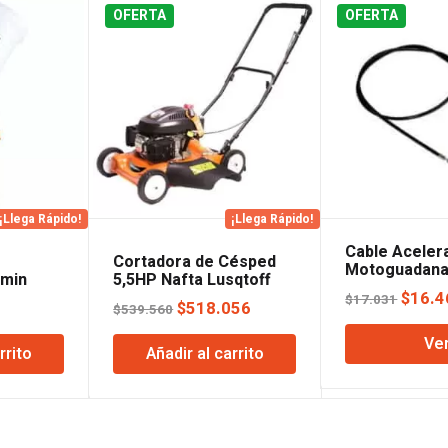
OFERTA
OFERTA
¡Llega Rápido!
¡Llega Rápido!
Cable Aceler
Cortadora de Césped
Motoguadana
/min
5,5HP Nafta Lusqtoff
El
$
16.4
$
17.031
El
El
$
518.056
$
539.560
preci
precio
precio
Ve
origin
rrito
Añadir al carrito
original
actual
era:
era:
es:
$17.0
$539.560.
$518.056.