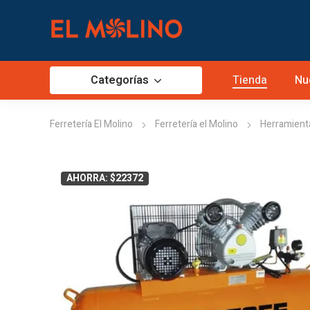
Categorías
Tienda
Nu
Ferretería El Molino
Ferretería el Molino
Herramienta
AHORRA: $22372