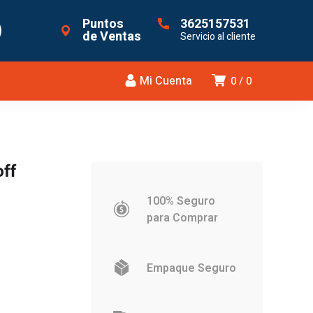
Puntos
3625157531
de Ventas
Servicio al cliente
Mi Cuenta
0
0
ff
100% Seguro
para Comprar
Empaque Seguro
.228.