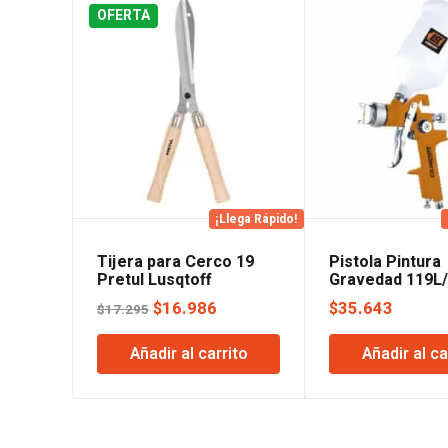
OFERTA
¡Llega Rápido!
Tijera para Cerco 19
Pistola Pintura
Pretul Lusqtoff
Gravedad 119L
HVLP Lusqtoff
El
El
$
16.986
$
35.643
$
17.295
precio
precio
Añadir al carrito
Añadir al ca
original
actual
era:
es:
$17.295.
$16.986.