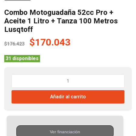
Combo Motoguadaña 52cc Pro +
Aceite 1 Litro + Tanza 100 Metros
Lusqtoff
El
El
$
170.043
$
176.423
precio
precio
original
actual
31 disponibles
era:
es:
$176.423.
$170.043.
Combo
Motoguadaña
52cc
Añadir al carrito
Pro
+
Aceite
1
Litro
+