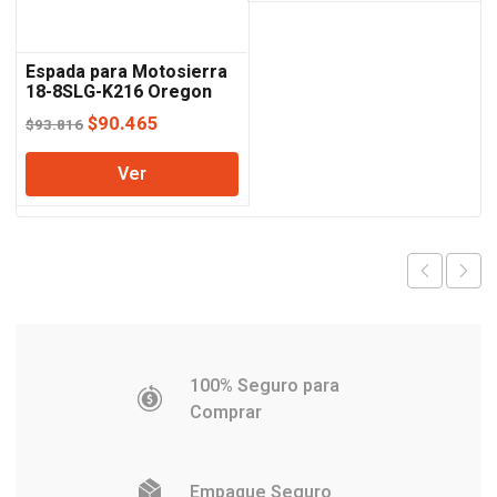
$110.206.
$106.532
Espada para Motosierra
18-8SLG-K216 Oregon
El
El
$
90.465
$
93.816
precio
precio
Ver
original
actual
era:
es:
$93.816.
$90.465.
100% Seguro para
Comprar
Empaque Seguro