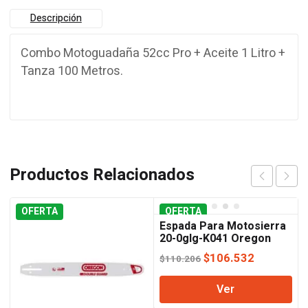
Descripción
Combo Motoguadaña 52cc Pro + Aceite 1 Litro +
Tanza 100 Metros.
Productos Relacionados
OFERTA
OFERTA
Espada Para Motosierra
20-0glg-K041 Oregon
El
El
$
106.532
$
110.206
precio
precio
Ver
original
actual
era:
es: