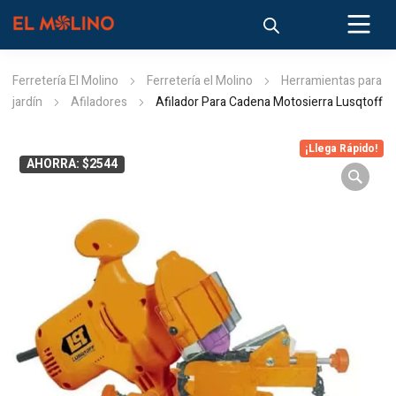
Ferretería El Molino
Ferretería el Molino
Herramientas para
jardín
Afiladores
Afilador Para Cadena Motosierra Lusqtoff
¡Llega Rápido!
AHORRA: $2544