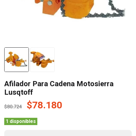
Afilador Para Cadena Motosierra
Lusqtoff
El
El
$
78.180
$
80.724
precio
precio
original
actual
1 disponibles
era:
es: