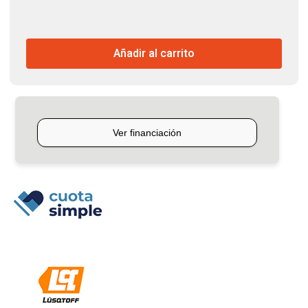
$80.724.
$78.180.
Afilador
Para
Cadena
Añadir al carrito
Motosierra
Lusqtoff
cantidad