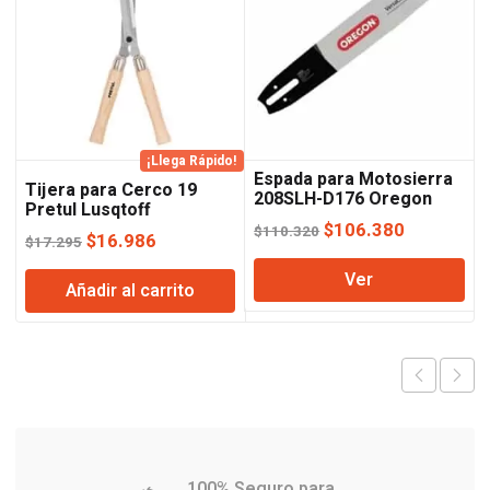
¡Llega Rápido!
Espada para Motosierra
Tijera para Cerco 19
208SLH-D176 Oregon
Pretul Lusqtoff
El
El
$
106.380
$
110.320
El
El
$
16.986
$
17.295
precio
precio
precio
precio
Ver
original
actual
Añadir al carrito
original
actual
era:
es:
era:
es:
$110.320.
$106.380
$17.295.
$16.986.
100% Seguro para