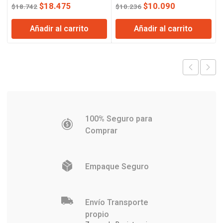
El
El
El
El
$
18.475
$
10.090
$
18.742
$
10.236
precio
precio
precio
precio
Añadir al carrito
Añadir al carrito
original
actual
original
actual
era:
es:
era:
es:
$18.742.
$18.475.
$10.236.
$10.090.
100% Seguro para
Comprar
Empaque Seguro
Envío Transporte
propio