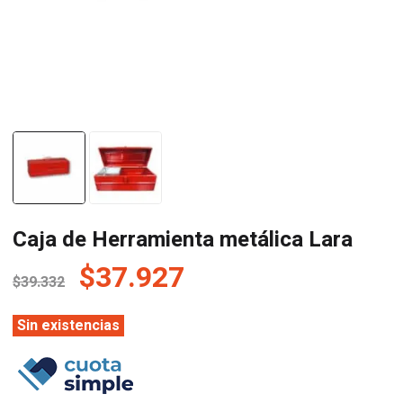
Caja de Herramienta metálica Lara
El
El
$
37.927
$
39.332
precio
precio
original
actual
Sin existencias
era:
es:
$39.332.
$37.927.