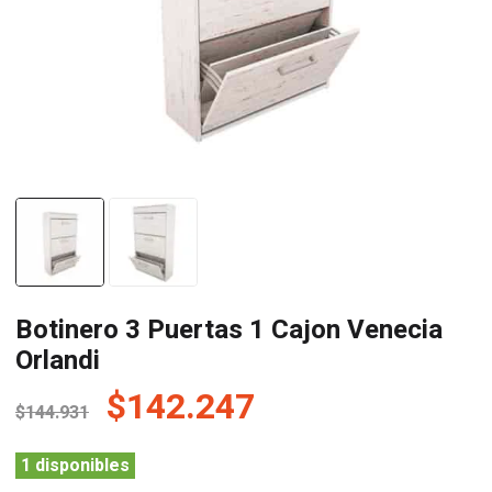
Botinero 3 Puertas 1 Cajon Venecia
Orlandi
El
El
$
142.247
$
144.931
precio
precio
original
actual
1 disponibles