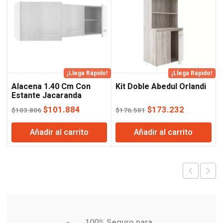
¡Llega Rápido!
¡Llega Rápido!
Alacena 1.40 Cm Con
Kit Doble Abedul Orlandi
Estante Jacaranda
Orlandi
El
El
El
El
$
101.884
$
173.232
$
103.806
$
176.501
precio
precio
precio
precio
Añadir al carrito
Añadir al carrito
original
actual
original
actual
era:
es:
era:
es:
$103.806.
$101.884.
$176.501.
$173.232
100% Seguro para