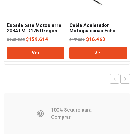
Espada para Motosierra
Cable Acelerador
208ATM-D176 Oregon
Motoguadanas Echo
El
El
El
El
$
159.614
$
16.463
$
165.525
$
17.031
precio
precio
precio
precio
Ver
Ver
original
actual
original
actual
era:
es:
era:
es:
$165.525.
$159.614.
$17.031.
$16.463.
100% Seguro para
Comprar