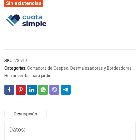
original
actual
Sin existencias
era:
es:
$216.714.
$214.209.
SKU:
23519
Categorías:
Cortadora de Cesped
,
Desmalezadoras y Bordeadoras
,
Herramientas para jardín
Descripción
Datos: