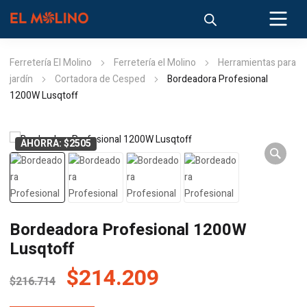
Ferretería El Molino
Ferretería el Molino
Herramientas para
jardín
Cortadora de Cesped
Bordeadora Profesional
1200W Lusqtoff
AHORRA: $2505
Bordeadora Profesional 1200W
Lusqtoff
El
El
$
214.209
$
216.714
precio
precio