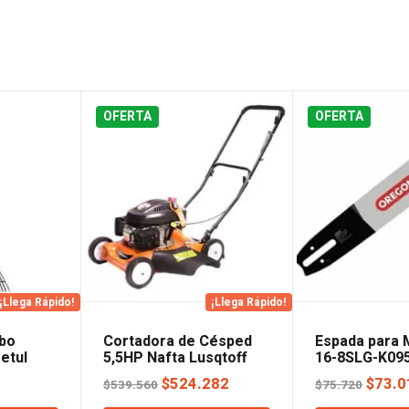
OFERTA
OFERTA
¡Llega Rápido!
¡Llega Rápido!
abo
Cortadora de Césped
Espada para 
etul
5,5HP Nafta Lusqtoff
16-8SLG-K09
El
El
El
El
2
$
524.282
$
73.0
$
539.560
$
75.720
precio
precio
precio
preci