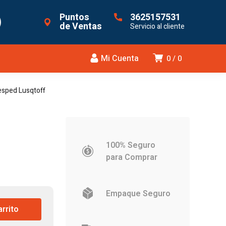
Puntos
3625157531
de Ventas
Servicio al cliente
Mi Cuenta
0
0
esped Lusqtoff
100% Seguro
para Comprar
Empaque Seguro
.
arrito