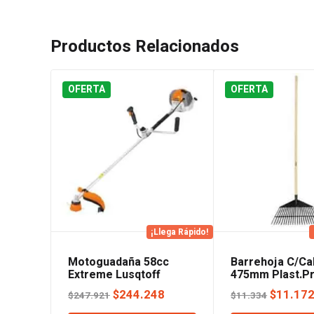
Productos Relacionados
OFERTA
OFERTA
¡Llega Rápido!
Motoguadaña 58cc
Barrehoja C/C
Extreme Lusqtoff
475mm Plast.Pr
Lusqtoff
El
El
El
$
244.248
$
11.17
$
247.921
$
11.334
precio
precio
precio