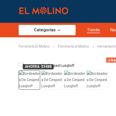
Categorías
Tienda
Nu
Ferretería El Molino
Ferretería el Molino
Herramienta
¡Lleg
AHORRA: $3488