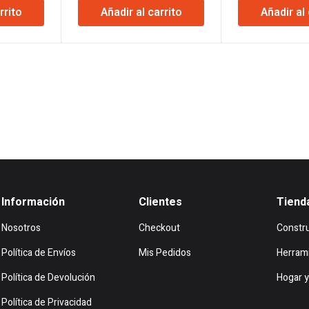
rrito
Añadir al carrito
Añadir al 
actual
original
actual
origin
es:
era:
es:
era:
.
$11.172.
$539.560.
$524.282.
$75.7
Información
Clientes
Tiend
Nosotros
Checkout
Constr
Política de Envíos
Mis Pedidos
Herram
Política de Devolución
Hogar y
Política de Privacidad