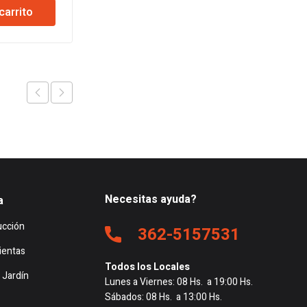
Ver
original
actual
carrito
al
actual
era:
es:
es:
$93.816.
$90.465.
20.
$73.016.
Necesitas ayuda?
a
ucción
362-5157531
ientas
Todos los Locales
 Jardín
Lunes a Viernes: 08 Hs. a 19:00 Hs.
Sábados: 08 Hs. a 13:00 Hs.