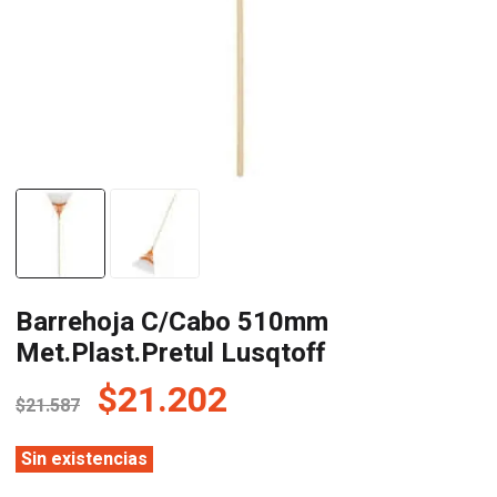
Barrehoja C/Cabo 510mm
Met.Plast.Pretul Lusqtoff
El
El
$
21.202
$
21.587
precio
precio
original
actual
Sin existencias