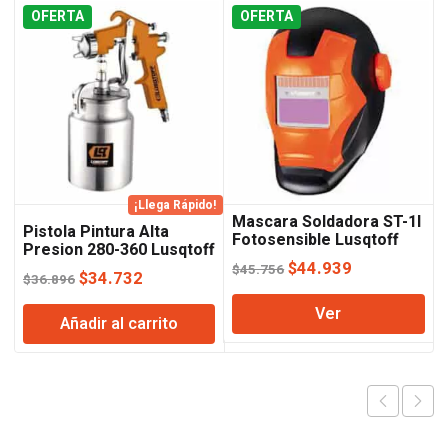
OFERTA
OFERTA
¡Llega Rápido!
Mascara Soldadora ST-1I
Pistola Pintura Alta
Fotosensible Lusqtoff
Presion 280-360 Lusqtoff
El
El
$
44.939
$
45.756
El
El
$
34.732
$
36.896
precio
precio
precio
precio
Ver
original
actual
Añadir al carrito
original
actual
era:
es:
era:
es:
$45.756.
$44.939.
$36.896.
$34.732.