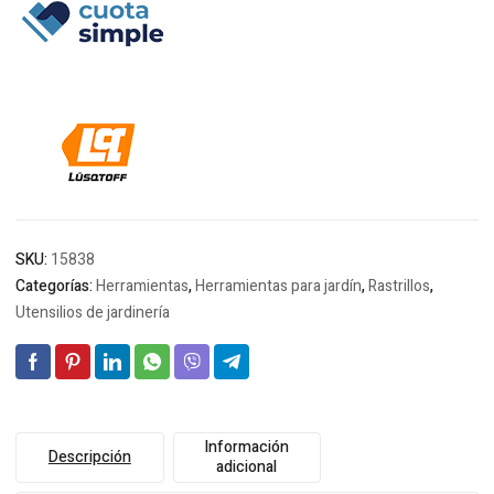
era:
es:
$21.587.
$21.202.
SKU:
15838
Categorías:
Herramientas
,
Herramientas para jardín
,
Rastrillos
,
Utensilios de jardinería
Información
Descripción
adicional