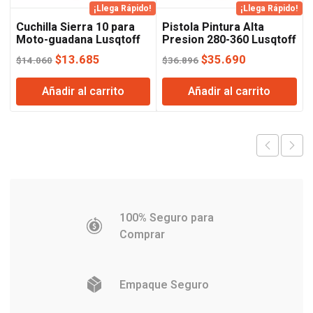
¡Llega Rápido!
¡Llega Rápido!
Cuchilla Sierra 10 para
Pistola Pintura Alta
Moto-guadana Lusqtoff
Presion 280-360 Lusqtoff
El
El
El
El
$
13.685
$
35.690
$
14.060
$
36.896
precio
precio
precio
precio
Añadir al carrito
Añadir al carrito
original
actual
original
actual
era:
es:
era:
es:
$14.060.
$13.685.
$36.896.
$35.690.
100% Seguro para
Comprar
Empaque Seguro