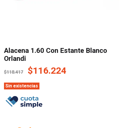
Alacena 1.60 Con Estante Blanco
Orlandi
El
El
$
116.224
$
118.417
precio
precio
original
actual
Sin existencias
era:
es:
$118.417.
$116.224.