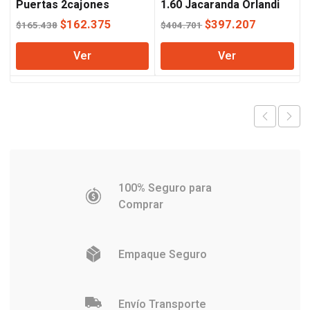
Puertas 2cajones
1.60 Jacaranda Orlandi
Wengue Orlandi
El
El
El
El
$
162.375
$
397.207
$
165.438
$
404.701
precio
precio
precio
precio
Ver
Ver
original
actual
original
actual
era:
es:
era:
es:
$165.438.
$162.375.
$404.701.
$397.207
100% Seguro para
Comprar
Empaque Seguro
Envío Transporte