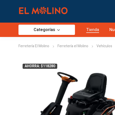
Categorías
Tienda
Nu
Ferretería El Molino
Ferretería el Molino
Vehículos
AHORRA: $118280