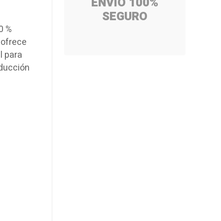
ENVÍO 100%
SEGURO
00 %
, ofrece
l para
nducción