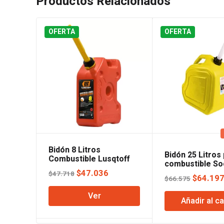
Productos Relacionados
OFERTA
OFERTA
Bidón 8 Litros
Bidón 25 Litros
Combustible Lusqtoff
combustible So
El
El
$
47.036
$
47.718
El
$
64.19
$
66.575
precio
precio
precio
Ver
original
actual
Añadir al ca
original
era:
es:
era:
$47.718.
$47.036.