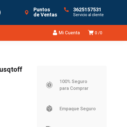
Puntos
3625157531
de Ventas
Servicio al cliente
Mi Cuenta
0
0
usqtoff
100% Seguro
para Comprar
Empaque Seguro
.885.