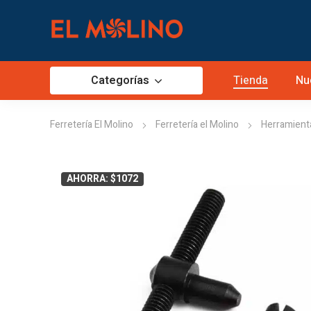
Categorías
Tienda
Nu
Ferretería El Molino
Ferretería el Molino
Herramient
AHORRA: $1072