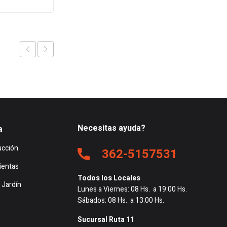
es:
$17.031.
$16.463.
14.
$56.520.
Necesitas ayuda?
a
ucción
362-5157531
ientas
Todos los Locales
 Jardín
Lunes a Viernes: 08 Hs. a 19:00 Hs.
Sábados: 08 Hs. a 13:00 Hs.
Sucursal Ruta 11