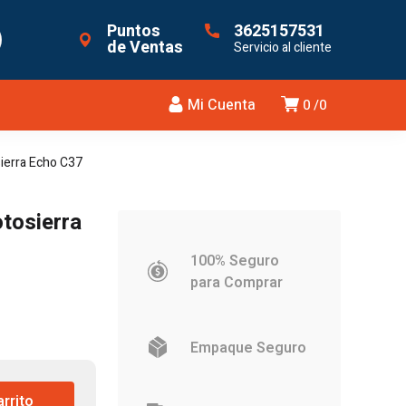
Puntos
3625157531
de Ventas
Servicio al cliente
Mi Cuenta
0
0
ierra Echo C37
tosierra
100% Seguro
para Comprar
Empaque Seguro
arrito