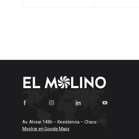
era:
es:
era:
$288.821.
$283.472.
$36.896
Av. Alvear 1486 – Resistencia – Chaco
Mostrar en Google Maps