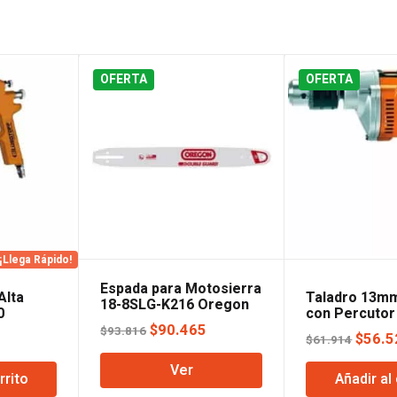
OFERTA
OFERTA
¡Llega Rápido!
Espada para Motosierra
Alta
Taladro 13m
18-8SLG-K216 Oregon
0
con Percutor
El
El
$
90.465
$
93.816
El
El
2
$
56.5
$
61.914
precio
precio
precio
preci
Ver
original
actual
rrito
Añadir al 
actual
origin
era:
es: