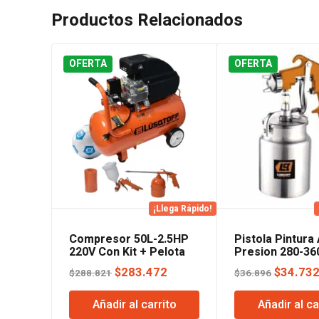
Productos Relacionados
OFERTA
OFERTA
¡Llega Rápido!
Compresor 50L-2.5HP
Pistola Pintura 
220V Con Kit + Pelota
Presion 280-36
Lusqtoff
Lusqtoff
El
El
El
$
283.472
$
34.73
$
288.821
$
36.896
precio
precio
precio
Añadir al carrito
Añadir al ca
original
actual
original