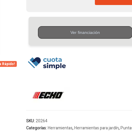
Tensor
Cad.600
Para
Motosierra
Echo
C37
cantidad
a Rápido!
SKU:
20264
Categorías:
Herramientas
,
Herramientas para jardín
,
Punta