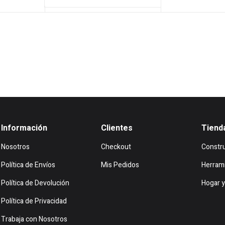
es:
era:
$93.816.
$90.465.
.
$34.732.
$61.9
Información
Clientes
Tiend
Nosotros
Checkout
Constr
Política de Envíos
Mis Pedidos
Herram
Política de Devolución
Hogar y
Política de Privacidad
Trabaja con Nosotros