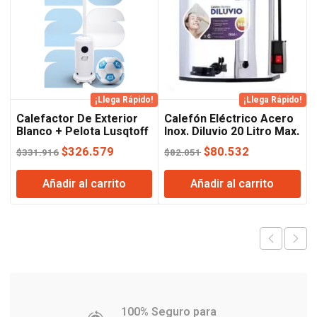
¡Llega Rápido!
¡Llega Rápido!
Calefactor De Exterior
Calefón Eléctrico Acero
Blanco + Pelota Lusqtoff
Inox. Diluvio 20 Litro Max.
Indelplas
El
El
El
El
$
326.579
$
80.532
$
331.916
$
82.051
precio
precio
precio
precio
Añadir al carrito
Añadir al carrito
original
actual
original
actual
era:
es:
era:
es:
$331.916.
$326.579.
$82.051.
$80.532.
100% Seguro para