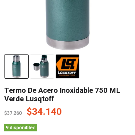
Termo De Acero Inoxidable 750 ML
Verde Lusqtoff
El
El
$
34.140
$
37.260
precio
precio
original
actual
9 disponibles