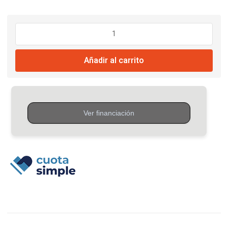
$10.308
hasta
Techo
De
$16.456
PVC
Añadir al carrito
Blanco
Nieve
Liso
200MM
X
4
-
5
-
6MT
cantidad