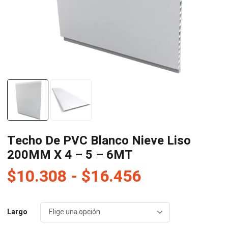
Techo De PVC Blanco Nieve Liso
200MM X 4 – 5 – 6MT
Rango
$
10.308
-
$
16.456
de
precios:
Largo
desde