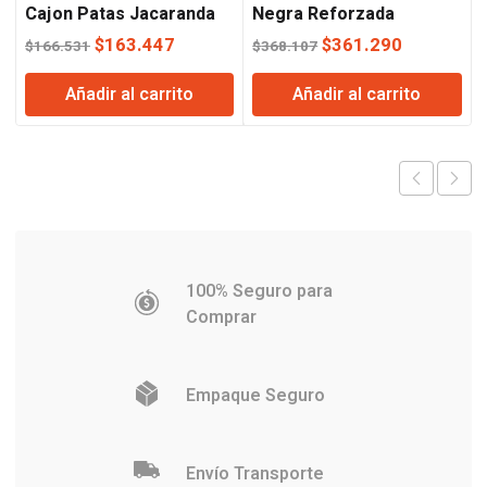
Cajon Patas Jacaranda
Negra Reforzada
Orlandi
Regulable Lusqtoff
El
El
El
El
$
163.447
$
361.290
$
166.531
$
368.107
precio
precio
precio
precio
Añadir al carrito
Añadir al carrito
original
actual
original
actual
era:
es:
era:
es:
$166.531.
$163.447.
$368.107.
$361.290
100% Seguro para
Comprar
Empaque Seguro
Envío Transporte