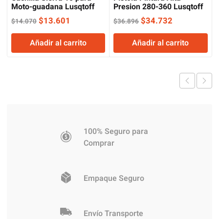
Moto-guadana Lusqtoff
Presion 280-360 Lusqtoff
El
El
El
El
$
13.601
$
34.732
$
14.070
$
36.896
precio
precio
precio
precio
Añadir al carrito
Añadir al carrito
original
actual
original
actual
era:
es:
era:
es:
$14.070.
$13.601.
$36.896.
$34.732.
100% Seguro para
Comprar
Empaque Seguro
Envío Transporte