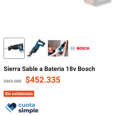
Sierra Sable a Bateria 18v Bosch
El
El
$
452.335
$
469.088
precio
precio
original
actual
Sin existencias
era:
es:
$469.088.
$452.335.