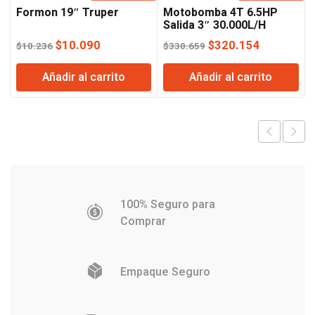
Formon 19″ Truper
Motobomba 4T 6.5HP
Salida 3″ 30.000L/H
Lusqtoff
El
El
El
El
$
10.090
$
320.154
$
10.236
$
330.659
precio
precio
precio
precio
Añadir al carrito
Añadir al carrito
original
actual
original
actual
era:
es:
era:
es:
$10.236.
$10.090.
$330.659.
$320.154
100% Seguro para
Comprar
Empaque Seguro