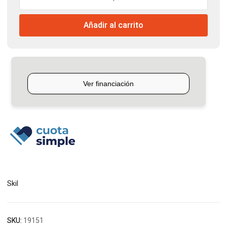
SDS
Plus
Añadir al carrito
750W
Skil
cantidad
Skil
SKU:
19151