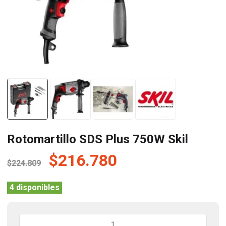
Rotomartillo SDS Plus 750W Skil
El
El
$
216.780
$
224.809
precio
precio
original
actual
4 disponibles
era:
es:
$224.809.
$216.780.
Rotomartillo