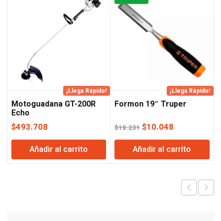
¡Llega Rápido!
¡Llega Rápido!
Motoguadana GT-200R
Formon 19″ Truper
Echo
El
El
$
493.708
$
10.048
$
10.231
precio
precio
Añadir al carrito
Añadir al carrito
original
actual
era:
es:
$10.231.
$10.048.