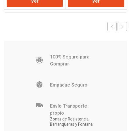
Ver
Ver
original
actual
era:
es:
$191.252.
$184.244.
100% Seguro para
Comprar
Empaque Seguro
Envío Transporte
propio
Zonas de Resistencia,
Barranqueras y Fontana.