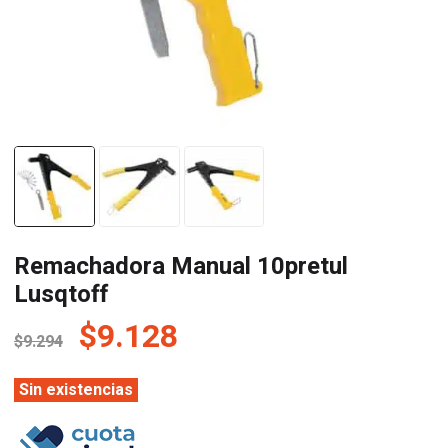
Remachadora Manual 10pretul
Lusqtoff
El
El
$
9.128
$
9.294
precio
precio
original
actual
Sin existencias
era:
es: