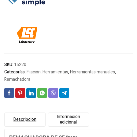
$9.294.
$9.128.
SKU:
15220
Categorías:
Fijación
,
Herramientas
,
Herramientas manuales
,
Remachadora
Información
Descripción
adicional