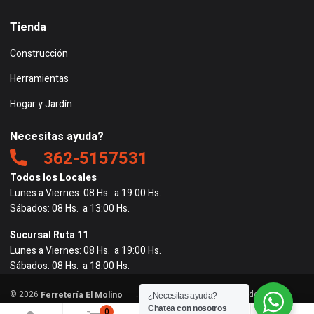
Tienda
Construcción
Herramientas
Hogar y Jardín
Necesitas ayuda?
362-5157531
Todos los Locales
Lunes a Viernes: 08 Hs. a 19:00 Hs.
Sábados: 08 Hs. a 13:00 Hs.
Sucursal Ruta 11
Lunes a Viernes: 08 Hs. a 19:00 Hs.
Sábados: 08 Hs. a 18:00 Hs.
© 2026
. Todos los derechos reservados. |
Ferretería El Molino
¿Necesitas ayuda?
Powered by
BigRedes
</
Chatea con nosotros
0
0
0