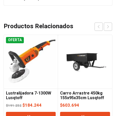
Productos Relacionados
OFERTA
Lustralijadora 7-1300W
Carro Arrastre 450kg
Lusqtoff
155x95x35cm Lusqtoff
El
El
$
184.244
$
603.694
$
191.252
precio
precio