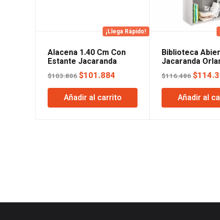
¡Llega Rápido!
Alacena 1.40 Cm Con
Biblioteca Abie
Estante Jacaranda
Jacaranda Orla
Orlandi
El
El
El
$
101.884
$
114.
$
103.806
$
116.486
precio
precio
precio
Añadir al carrito
Añadir al ca
original
actual
origina
era:
es:
era:
$103.806.
$101.884.
$116.4