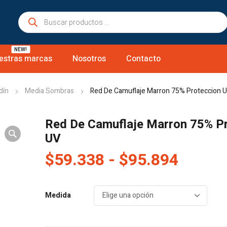
Búsqueda
de
productos
NEW!
estras marcas
Nosotros
Contacto
dín
Media Sombras
Red De Camuflaje Marron 75% Proteccion 
Red De Camuflaje Marron 75% P
UV
Rango
$
59.338
-
$
95.894
de
precio
Medida
desde
$59.3