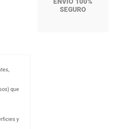
ENVÍO 100%
SEGURO
tes,
sos) que
rficies y