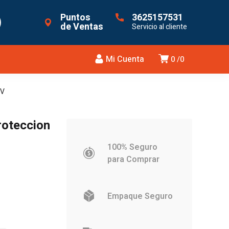
Puntos
3625157531
de Ventas
Servicio al cliente
Mi Cuenta
0
0
UV
roteccion
100% Seguro
para Comprar
s:
Empaque Seguro
38