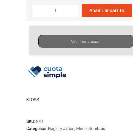
hasta
Red
Añadir al carrito
De
$95.8
Camuflaje
Marron
75%
Proteccion
UV
cantidad
KLOSS
SKU:
N/D
Categorías:
Hogar y Jardín
,
Media Sombras